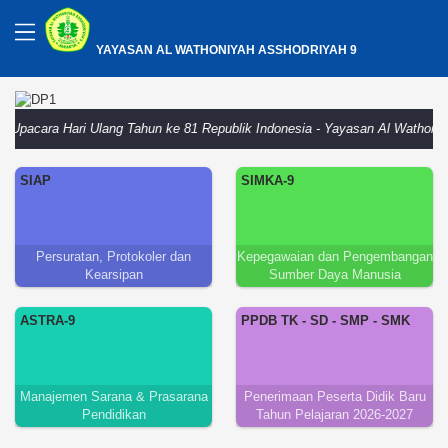
YAYASAN AL WATHONIYAH ASSHODRIYAH 9
ara Hari Ulang Tahun ke 81 Republik Indonesia - Yayasan Al Wathoniyah As
SIAP
SIMKA-9
Persuratan, Protokoler dan
Kepegawaian dan Pengembangan
Kearsipan
Sumber Daya Manusia
ASTRA-9
PPDB TK - SD - SMP - SMK
Manajemen Sarana & Prasarana
Penerimaan Peserta Didik Baru
Pendidikan
Tahun Pelajaran 2026-2027
Kamis, 23 Juli 2026
SMK DP -2
Pembukaan Bina Santri Semester Ganjil