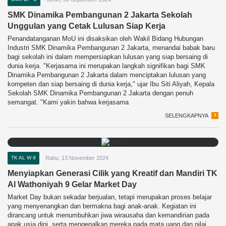
SMK Dinamika Pembangunan 2 Jakarta Sekolah
Unggulan yang Cetak Lulusan Siap Kerja
Penandatanganan MoU ini disaksikan oleh Wakil Bidang Hubungan
Industri SMK Dinamika Pembangunan 2 Jakarta, menandai babak baru
bagi sekolah ini dalam mempersiapkan lulusan yang siap bersaing di
dunia kerja. "Kerjasama ini merupakan langkah signifikan bagi SMK
Dinamika Pembangunan 2 Jakarta dalam menciptakan lulusan yang
kompeten dan siap bersaing di dunia kerja," ujar Ibu Siti Aliyah, Kepala
Sekolah SMK Dinamika Pembangunan 2 Jakarta dengan penuh
semangat. "Kami yakin bahwa kerjasama
SELENGKAPNYA
TK AL W 9
Rabu, 13 November 2024
Menyiapkan Generasi Cilik yang Kreatif dan Mandiri TK
Al Wathoniyah 9 Gelar Market Day
Market Day bukan sekadar berjualan, tetapi merupakan proses belajar
yang menyenangkan dan bermakna bagi anak-anak. Kegiatan ini
dirancang untuk menumbuhkan jiwa wirausaha dan kemandirian pada
anak usia dini, serta mengenalkan mereka pada mata uang dan nilai