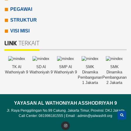
PEGAWAI
STRUKTUR
VISI MISI
LINK
TERKAIT
TK Al
SD Al
SMP Al
SMK
SMK
a
Wathoniyah 9
Wathoniyah 9
Wathoniyah 9
Dinamika
Dinamika
W
an
Pembangunan
Pembangunan
a
1 Jakarta
2 Jakarta
YAYASAN AL WATHONIYAH ASSHODRIYAH 9
Jl. Raya Penggilingan No.99 Cakung. Jakarta Timur, Provinsi: DKJ Jakarta
Call Center: 081996181555 | Email : admin@yalwash9.org