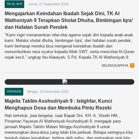
TK AL W 9
Jumat, 27 September 2024
Mengajarkan Keindahan Ibadah Sejak Dini, TK Al
Wathoniyah 9 Terapkan Sholat Dhuha, Bimbingan Iqra'
dan Hafalan Surah Pendek
"Kami ingin menanamkan nilai-nilai agama sejak dini kepada anak-anak
kami. Melalui sholat dhuha, bimbingan Iqra', dan hafalan surah pendek,
kami berharap mereka bisa mengenal keindahan ibadah dan
menumbuhkan rasa syukur kepada Allah SWT, serta mencintai Al-Quran
sejak kecil," ungkap Ibu Alawiyah, S.Pd, Kepala TK Al Wathoniyah 9.
SELENGKAPNYA
YAYASAN
Minggu, 10 November 2024
Majelis Taklim Asshodriyah 9 : Istighfar, Kunci
Menghapus Dosa dan Membuka Pintu Rezeki
Hati terketuk, jiwa bergetar, saat Bapak Drs. KH. A. Shodri HM.,
Pimpinan Yayasan Al Wathoniyah Asshodriyah 9, mengajak para
jamaah Majelis Taklim Malam Minggu Asshodriyah 9 untuk
merenungkan dosa-dosa yang telah kita perbuat. Betapa seringnya kita
terjatuh dalam kesalahan, terlena oleh nafsu, dan melupakan janji kita