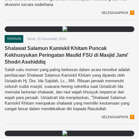
ekonomi secara sederhana
SELENGKAPNYA
YAYASAN
Senin, 25 November 2024
Shalawat Salamun Kamiskil Khitam Puncak
Kekhusyukan Peringatan Maulid FSU di Masjid Jami'
Shodri Asshiddiq
Salah satu momen yang paling berkesan dalam acara tersebut adalah
pembacaan Shalawat Salamun Kamiskil Khitam yang dipandu oleh
Ustadzah Hj. Dra. Ida Sajidah, Lc., MA. Ribuan jamaah memenuhi
seluruh sudut masjid, suasana hening seketika saat Ustadzah Ida
memulai lantunan shalawat, dan raut wajah khusyuk terpancar dari
wajah para jamaah. Ustadzah Ida menjelaskan, "Shalawat Salamun
Kamiskil Khitam merupakan shalawat yang memiliki keutamaan yang
sangat besar dalam mendekatkan diri kepada Rasulullah
SELENGKAPNYA