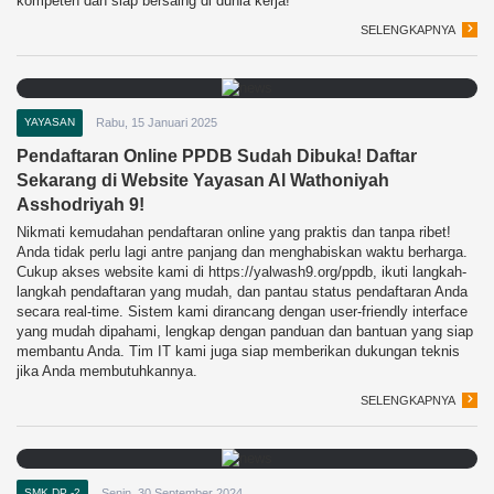
kompeten dan siap bersaing di dunia kerja!
SELENGKAPNYA
YAYASAN
Rabu, 15 Januari 2025
Pendaftaran Online PPDB Sudah Dibuka! Daftar
Sekarang di Website Yayasan Al Wathoniyah
Asshodriyah 9!
Nikmati kemudahan pendaftaran online yang praktis dan tanpa ribet!
Anda tidak perlu lagi antre panjang dan menghabiskan waktu berharga.
Cukup akses website kami di https://yalwash9.org/ppdb, ikuti langkah-
langkah pendaftaran yang mudah, dan pantau status pendaftaran Anda
secara real-time. Sistem kami dirancang dengan user-friendly interface
yang mudah dipahami, lengkap dengan panduan dan bantuan yang siap
membantu Anda. Tim IT kami juga siap memberikan dukungan teknis
jika Anda membutuhkannya.
SELENGKAPNYA
SMK DP -2
Senin, 30 September 2024