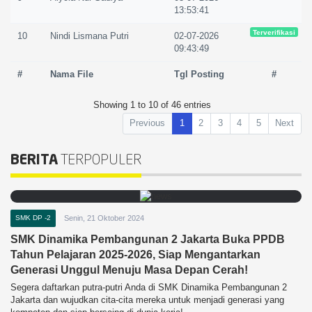
13:53:41
Terverifikasi
10
Nindi Lismana Putri
02-07-2026
09:43:49
#
Nama File
Tgl Posting
#
Showing 1 to 10 of 46 entries
Previous
1
2
3
4
5
Next
BERITA
TERPOPULER
SMK DP -2
Senin, 21 Oktober 2024
SMK Dinamika Pembangunan 2 Jakarta Buka PPDB
Tahun Pelajaran 2025-2026, Siap Mengantarkan
Generasi Unggul Menuju Masa Depan Cerah!
Segera daftarkan putra-putri Anda di SMK Dinamika Pembangunan 2
Jakarta dan wujudkan cita-cita mereka untuk menjadi generasi yang