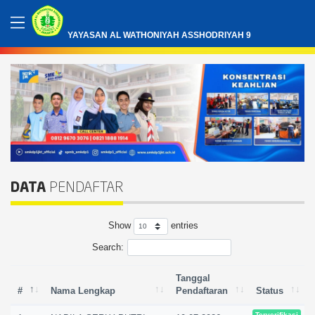
YAYASAN AL WATHONIYAH ASSHODRIYAH 9
DATA
PENDAFTAR
Show
entries
Search:
Tanggal
#
Nama Lengkap
Pendaftaran
Status
Terverifikasi