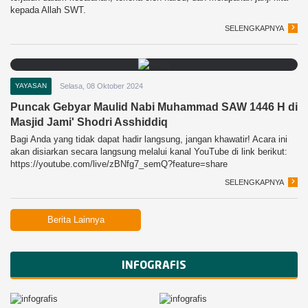
kepada Allah SWT.
SELENGKAPNYA
YAYASAN
Selasa, 08 Oktober 2024
Puncak Gebyar Maulid Nabi Muhammad SAW 1446 H di
Masjid Jami' Shodri Asshiddiq
Bagi Anda yang tidak dapat hadir langsung, jangan khawatir! Acara ini
akan disiarkan secara langsung melalui kanal YouTube di link berikut:
https://youtube.com/live/zBNfg7_semQ?feature=share
SELENGKAPNYA
Berita Lainnya
INFOGRAFIS