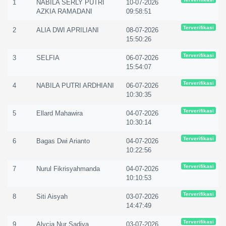
1
NABILA SERLY PUTRI
10-07-2026
AZKIA RAMADANI
09:58:51
Terverifikasi
2
ALIA DWI APRILIANI
08-07-2026
15:50:26
Terverifikasi
3
SELFIA
06-07-2026
15:54:07
Terverifikasi
4
NABILA PUTRI ARDHIANI
06-07-2026
10:30:35
Terverifikasi
5
Ellard Mahawira
04-07-2026
10:30:14
Terverifikasi
6
Bagas Dwi Arianto
04-07-2026
10:22:56
Terverifikasi
7
Nurul Fikrisyahmanda
04-07-2026
10:10:53
Terverifikasi
8
Siti Aisyah
03-07-2026
14:47:49
Terverifikasi
9
Alycia Nur Sadiya
03-07-2026